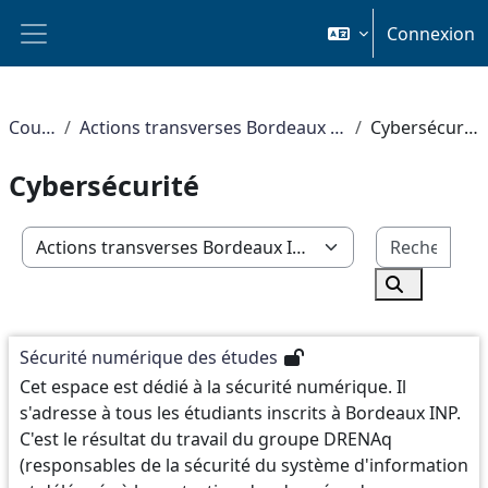
Passer au contenu principal
Connexion
Panneau latéral
Cours
Actions transverses Bordeaux INP
Cybersécurité
Cybersécurité
Rech
Catégories de cours
Rechercher
Sécurité numérique des études
Cet espace est dédié à la sécurité numérique. Il
s'adresse à tous les étudiants inscrits à Bordeaux INP.
C'est le résultat du travail du groupe DRENAq
(responsables de la sécurité du système d'information