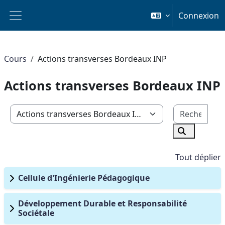
Passer au contenu principal
Connexion
Panneau latéral
Cours
Actions transverses Bordeaux INP
Actions transverses Bordeaux INP
Rech
Catégories de cours
Rechercher
Tout déplier
Cellule d'Ingénierie Pédagogique
Développement Durable et Responsabilité
Sociétale