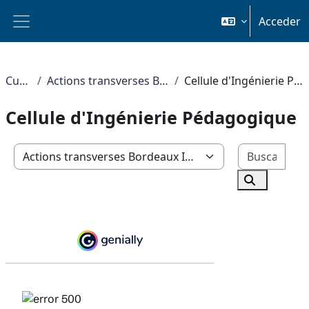
Salta al contenido principal
Acceder
Panel lateral
Cursos
Actions transverses Bordeaux INP
Cellule d'Ingénierie Pédagogique
Cellule d'Ingénierie Pédagogique
Busc
Categorías
Buscar cur