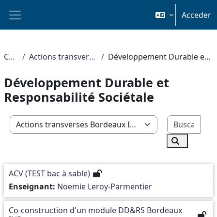
Salta al contenido principal
Acceder
Panel lateral
Cursos
Actions transverses Bordeaux INP
Développement Durable et Responsabilité Sociétale
Développement Durable et
Responsabilité Sociétale
Busc
Categorías
Buscar cur
ACV (TEST bac à sable)
Enseignant:
Noemie Leroy-Parmentier
Co-construction d'un module DD&RS Bordeaux